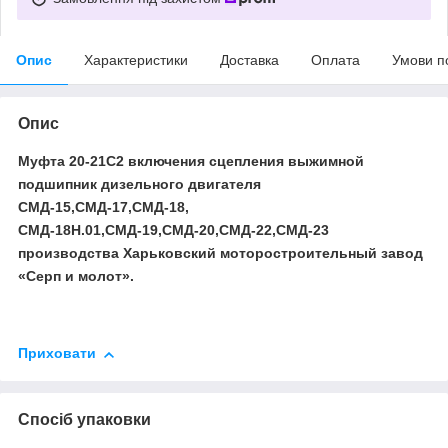
Опис
Характеристики
Доставка
Оплата
Умови п
Опис
Муфта 20-21С2 включения сцепления выжимной
подшипник дизельного двигателя
СМД-15,СМД-17,СМД-18,
СМД-18Н.01,СМД-19,СМД-20,СМД-22,СМД-23
производства Харьковский моторостроительный завод
«Серп и молот».
Приховати
Спосіб упаковки