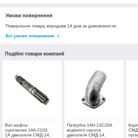
Умови повернення
Повернення товару впродовж 14 днів за домовленістю
Всі умови повернення
Подібні товари компанії
Вал муфты
Патрубок 14Н-13С20А
Кор
сцепления 14А-2103-
водяного насоса
СМД1
1А двигателя СМД-14,
двигателя СМД-14,
пуск