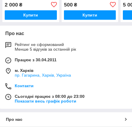
СМД15, СМД-18, СМД-20,
СМД-18,
СМД
2 000
500
5 0
₴
₴
СМД-22
СМД-18Н.01,СМД-20,
СМД-21,СМД-22,СМД-23
Купити
Купити
Про нас
Рейтинг не сформований
Менше 5 відгуків за останній рік
Працює з 30.04.2011
м. Харків
пр. Гагарина, Харків, Україна
Контакти
Сьогодні працює з 08:00 до 23:00
Показати весь графік роботи
Про нас