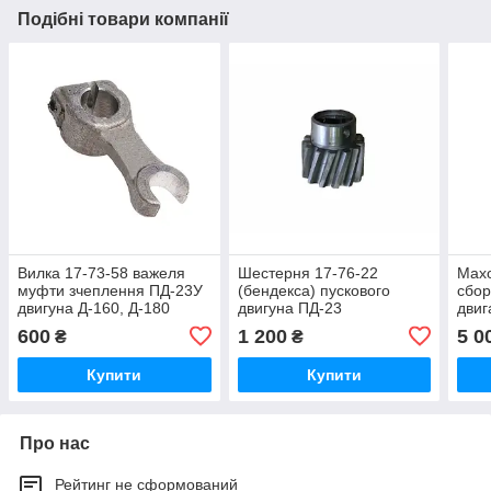
Подібні товари компанії
Вилка 17-73-58 важеля
Шестерня 17-76-22
Махо
муфти зчеплення ПД-23У
(бендекса) пускового
сбор
двигуна Д-160, Д-180
двигуна ПД-23
двиг
бульдозера Т-130,
дизе
600
1 200
5 0
₴
₴
Т=170,Б-10М
Д-16
Т-13
Купити
Купити
Про нас
Рейтинг не сформований