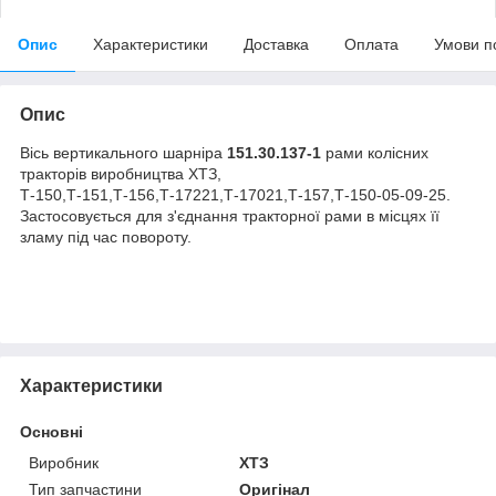
Опис
Характеристики
Доставка
Оплата
Умови п
Опис
Вісь вертикального шарніра
151.30.137-1
рами колісних
тракторів виробництва ХТЗ,
Т-150,Т-151,Т-156,Т-17221,Т-17021,Т-157,Т-150-05-09-25.
Застосовується для з'єднання тракторної рами в місцях її
зламу під час повороту.
Характеристики
Основні
Виробник
ХТЗ
Тип запчастини
Оригінал