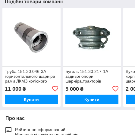
Подібні товари компанії
Труба 151.30.046-3А
Бугель 151.30.217-1А
Вухо
горизонтального шарніра
задньої опори
корп
рами ЛКМЗ колісного
шарніра,тракторів
шарн
трактора Т-151,Т-156
Т-151,Т-156,Т-17221,Т-17021
Т-15
11 000
5 000
2 0
₴
₴
Т-17
Купити
Купити
Про нас
Рейтинг не сформований
Менше 5 відгуків за останній рік