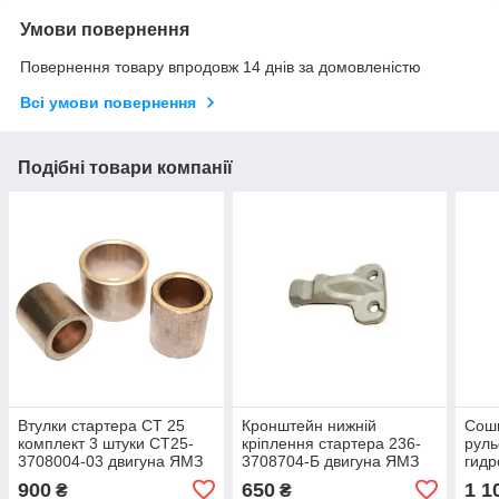
Умови повернення
Повернення товару впродовж 14 днів за домовленістю
Всі умови повернення
Подібні товари компанії
Втулки стартера СТ 25
Кронштейн нижній
Сошк
комплект 3 штуки СТ25-
кріплення стартера 236-
руль
3708004-03 двигуна ЯМЗ
3708704-Б двигуна ЯМЗ
гидр
236,ЯМЗ-236М, ЯМЗ
236,ЯМЗ 238,ЯМЗ 240
Т-15
900
650
1 1
₴
₴
236Н,ЯМЗ 236Д,ЯМЗ 238