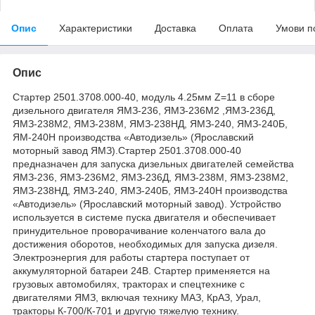
Опис
Характеристики
Доставка
Оплата
Умови п
Опис
Стартер 2501.3708.000-40, модуль 4.25мм Z=11 в сборе
дизельного двигателя ЯМЗ-236, ЯМЗ-236М2 ,ЯМЗ-236Д,
ЯМЗ-238М2, ЯМЗ-238М, ЯМЗ-238НД, ЯМЗ-240, ЯМЗ-240Б,
ЯМ-240Н производства «Автодизель» (Ярославский
моторный завод ЯМЗ).Стартер 2501.3708.000-40
предназначен для запуска дизельных двигателей семейства
ЯМЗ-236, ЯМЗ-236М2, ЯМЗ-236Д, ЯМЗ-238М, ЯМЗ-238М2,
ЯМЗ-238НД, ЯМЗ-240, ЯМЗ-240Б, ЯМЗ-240Н производства
«Автодизель» (Ярославский моторный завод). Устройство
используется в системе пуска двигателя и обеспечивает
принудительное проворачивание коленчатого вала до
достижения оборотов, необходимых для запуска дизеля.
Электроэнергия для работы стартера поступает от
аккумуляторной батареи 24В. Стартер применяется на
грузовых автомобилях, тракторах и спецтехнике с
двигателями ЯМЗ, включая технику МАЗ, КрАЗ, Урал,
тракторы К-700/К-701 и другую тяжелую технику.