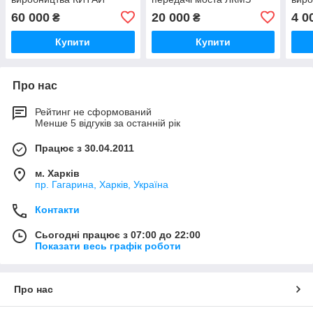
тракторів ХТЗ
тракторів
трак
60 000
20 000
4 0
₴
₴
Т17221,Т17021
Т-151,Т-17221,Т-17021
Т17
Купити
Купити
Про нас
Рейтинг не сформований
Менше 5 відгуків за останній рік
Працює з 30.04.2011
м. Харків
пр. Гагарина, Харків, Україна
Контакти
Сьогодні працює з 07:00 до 22:00
Показати весь графік роботи
Про нас