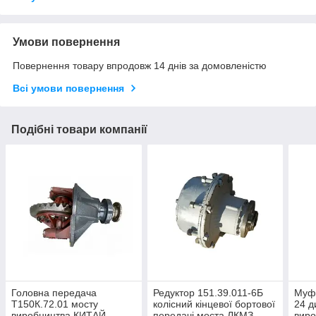
Умови повернення
Повернення товару впродовж 14 днів за домовленістю
Всі умови повернення
Подібні товари компанії
Головна передача
Редуктор 151.39.011-6Б
Муфт
Т150К.72.01 мосту
колісний кінцевої бортової
24 д
виробництва КИТАЙ
передачі моста ЛКМЗ
вир