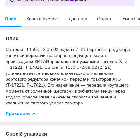
Опис
Характеристики
Доставка
Оплата
Умови п
Опис
Сателлит T150K.72.06-02 водила Z=21 бортового редуктора
конечной передачи тракторного ведущего моста
производства КИТАЙ тракторов выпускаемых заводом ХТЗ
Т-17221, Т-17021. Сателлит Т150К.72.06-02 (Z=21)
устанавливается в водило планетарного механизма
бортового редуктора конечной передачи тракторов ХТЗ
(Т-17221, Т-17021). Его назначение — передача крутящего
момента от солнечной шестерни к зубчатому венцу через
водило, обеспечивая снижение скорости вращения и
увеличение тягового усилия трактора.
Приховати
Спосіб упаковки