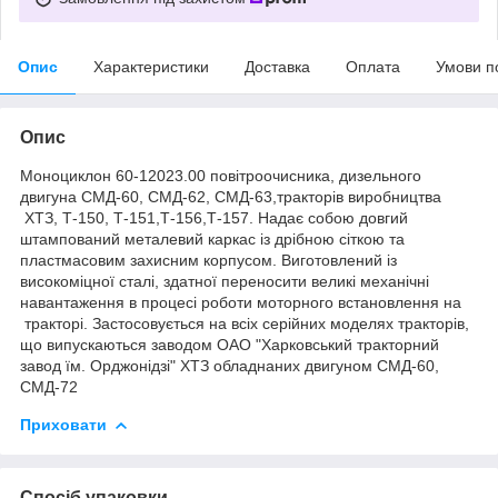
Опис
Характеристики
Доставка
Оплата
Умови п
Опис
Моноциклон 60-12023.00 повітроочисника, дизельного
двигуна СМД-60, СМД-62, СМД-63,тракторів виробництва
ХТЗ, Т-150, Т-151,Т-156,Т-157. Надає собою довгий
штампований металевий каркас із дрібною сіткою та
пластмасовим захисним корпусом. Виготовлений із
високоміцної сталі, здатної переносити великі механічні
навантаження в процесі роботи моторного встановлення на
тракторі. Застосовується на всіх серійних моделях тракторів,
що випускаються заводом ОАО "Харковський тракторний
завод їм. Орджонідзі" ХТЗ обладнаних двигуном СМД-60,
СМД-72
Приховати
Спосіб упаковки