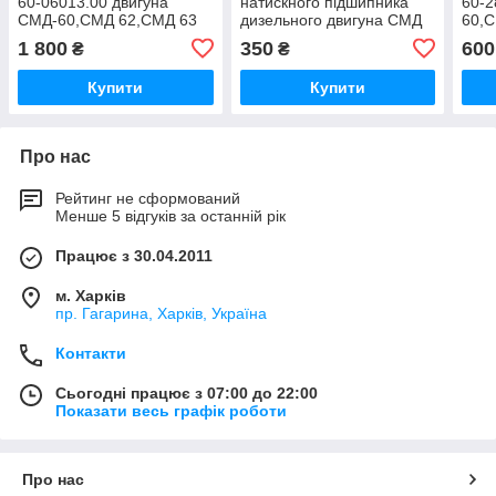
60-06013.00 двигуна
натискного підшипника
60-2
СМД-60,СМД 62,СМД 63
дизельного двигуна СМД
60,
тракторів ХТЗ Т-150
60 тракторів Х Т З,
72 т
1 800
350
600
₴
₴
г,Т-151к,Т-156
Т-150,Т-151,Т-156,Т-157.
Т-15
Купити
Купити
Про нас
Рейтинг не сформований
Менше 5 відгуків за останній рік
Працює з 30.04.2011
м. Харків
пр. Гагарина, Харків, Україна
Контакти
Сьогодні працює з 07:00 до 22:00
Показати весь графік роботи
Про нас