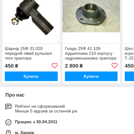
Шарнір 25Ф.31.020
Гніздо 25Ф.41.109
Шест
передній лівий рульової
підшипника 210 корпусу
коро
тяги трактора
гидромеханизма трактора
Т-2
Т-2511,Т-25ФМ,Т-25Ф
Т-25Ф,Т-25ФМ,Т-2511
450
2 800
450
₴
₴
Купити
Купити
Про нас
Рейтинг не сформований
Менше 5 відгуків за останній рік
Працює з 30.04.2011
м. Харків