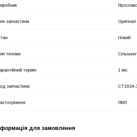
иробник
Ярославс
ип запчастини
Оригінал
Стан
Новий
ип техніки
Сільсько
арантійний термін
1 міс
од запчастини
СТ103А-
астосування
ЯМЗ
нформація для замовлення