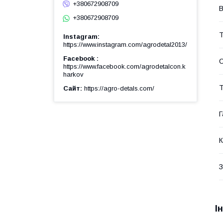
+380672908709
В
+380672908709
Т
Instagram
https://www.instagram.com/agrodetal2013/
Facebook
https://www.facebook.com/agrodetalcon.k
harkov
Т
Сайт
https://agro-detals.com/
Г
К
З
І