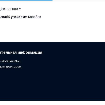
іна:
22 000 ₴
посіб упаковки:
Коробок
ительная информация
к агротехнике
для тракторов