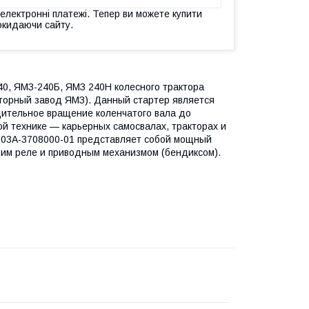
 електронні платежі. Тепер ви можете купити
окидаючи сайту.
40, ЯМЗ-240Б, ЯМЗ 240Н колесного трактора
оторный завод ЯМЗ). Данный стартер является
дительное вращение коленчатого вала до
ой технике — карьерных самосвалах, тракторах и
03А-3708000-01 представляет собой мощный
щим реле и приводным механизмом (бендиксом).