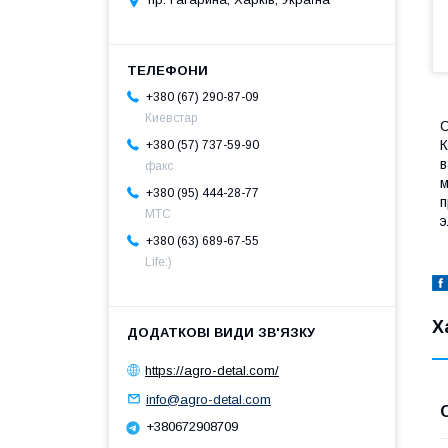
+380 (67) 290-87-09
Киевстар
К
+380 (57) 737-59-90
в
факс
м
+380 (95) 444-28-77
п
МТС
э
+380 (63) 689-67-55
Life:)
Х
https://agro-detal.com/
info@agro-detal.com
+380672908709