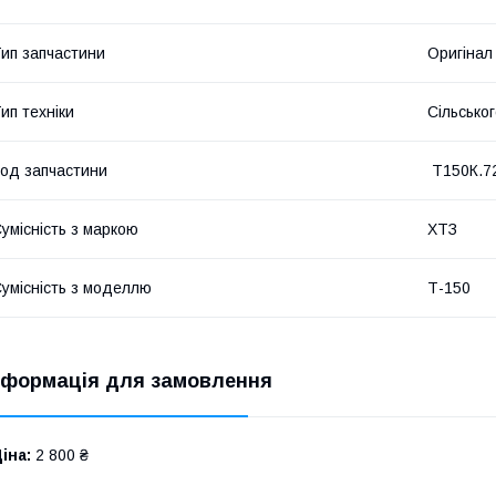
ип запчастини
Оригінал
ип техніки
Сільсько
од запчастини
Т150К.72
умісність з маркою
ХТЗ
умісність з моделлю
Т-150
нформація для замовлення
іна:
2 800 ₴