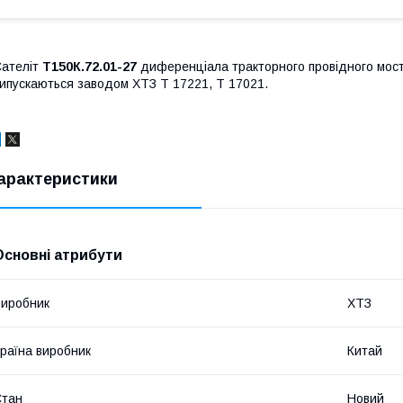
ателіт
Т150К.72.01-27
диференціала тракторного провідного мост
ипускаються заводом ХТЗ Т 17221, Т 17021.
арактеристики
Основні атрибути
иробник
ХТЗ
раїна виробник
Китай
Стан
Новий