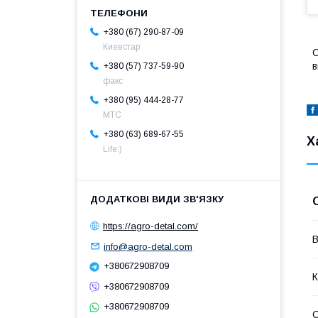
+380 (67) 290-87-09
Киевстар
С
в
+380 (57) 737-59-90
факс
+380 (95) 444-28-77
МТС
+380 (63) 689-67-55
Х
Life:)
https://agro-detal.com/
В
info@agro-detal.com
+380672908709
К
+380672908709
+380672908709