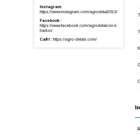
Instagram
https://www.instagram.com/agrodetal2013/
Т
Facebook
https://www.facebook.com/agrodetalcon.k
harkov
Т
Сайт
https://agro-detals.com/
К
С
С
І
Ц