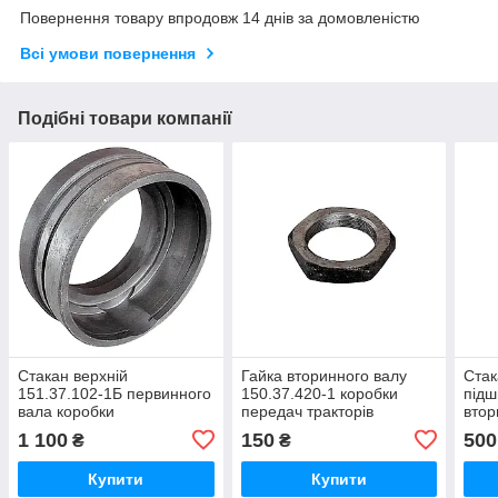
Повернення товару впродовж 14 днів за домовленістю
Всі умови повернення
Подібні товари компанії
Стакан верхній
Гайка вторинного валу
Стак
151.37.102-1Б первинного
150.37.420-1 коробки
підш
вала коробки
передач тракторів
втор
Т-151,Т-156Б-09-
Т-151,Т-156,Т-157,Т-120,Т-121,Т-
пере
1 100
150
500
₴
₴
03,Т-17221-06
Т-15
Купити
Купити