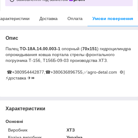
арактеристики
Доставка
Оплата
Умови повернення
Опис
Палец
ТО-18А.14.00.003-1
опорный (
70х151
) гидроцилиндра
опрокидывания ковша портала стрелы фронтального
погрузчика Т-156, Т156Б-09-03 производства ХТЗ.
☎+380954442877,☎+380636896755,✅agro-detal.com ⚙️|
⚡доставка ✈⏩
Характеристики
Основні
Виробник
ХТЗ
Країна виробник
Україна