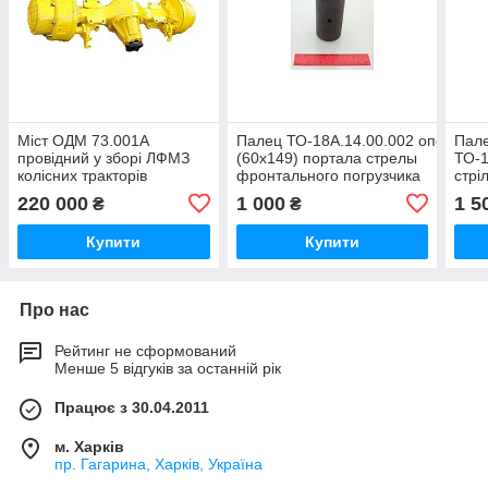
Міст ОДМ 73.001А
Палец ТО-18А.14.00.002 опорный
Пал
провідний у зборі ЛФМЗ
(60х149) портала стрелы
ТО-1
колісних тракторів
фронтального погрузчика
стрі
Т-151,Т-156Б-09,ТО-18
Т-156, Т156Б-09-03
нава
220 000
1 000
1 5
₴
₴
Амкадор
Т-15
Купити
Купити
Про нас
Рейтинг не сформований
Менше 5 відгуків за останній рік
Працює з 30.04.2011
м. Харків
пр. Гагарина, Харків, Україна