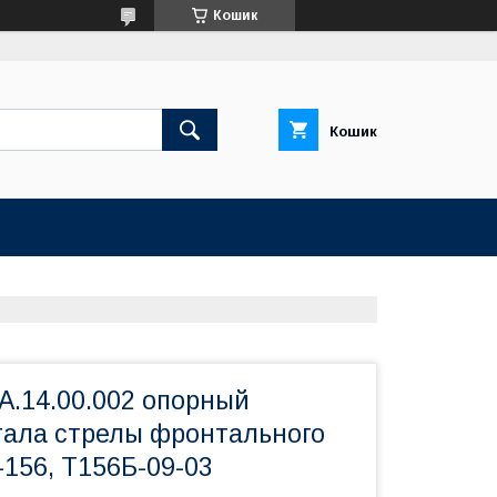
Кошик
Кошик
А.14.00.002 опорный
ртала стрелы фронтального
-156, Т156Б-09-03