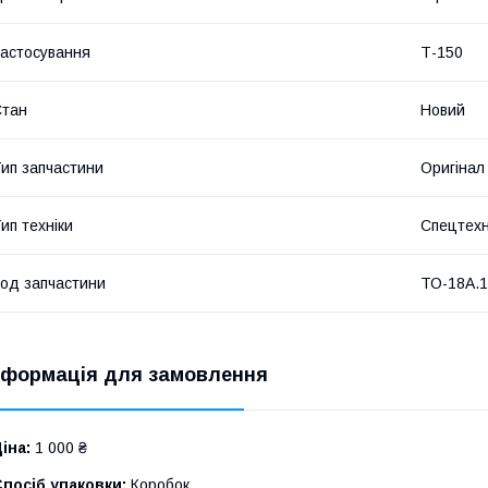
астосування
Т-150
Стан
Новий
ип запчастини
Оригінал
ип техніки
Спецтехн
од запчастини
ТО-18А.1
нформація для замовлення
іна:
1 000 ₴
посіб упаковки:
Коробок