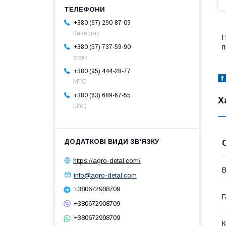
+380 (67) 290-87-09
Киевстар
п
+380 (57) 737-59-90
факс
+380 (95) 444-28-77
МТС
+380 (63) 689-67-55
Х
Life:)
https://agro-detal.com/
В
info@agro-detal.com
+380672908709
Г
+380672908709
+380672908709
К