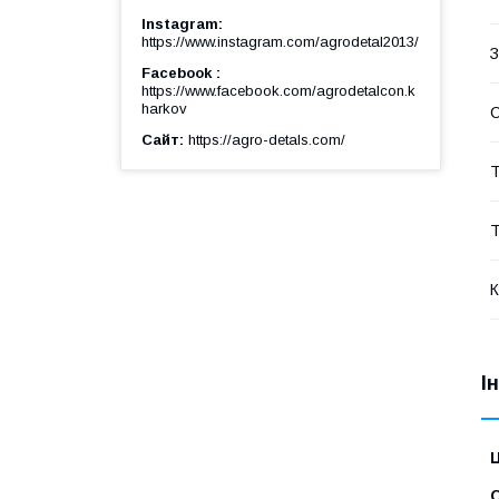
Instagram
https://www.instagram.com/agrodetal2013/
З
Facebook
https://www.facebook.com/agrodetalcon.k
harkov
Сайт
https://agro-detals.com/
Т
Т
К
І
Ц
С