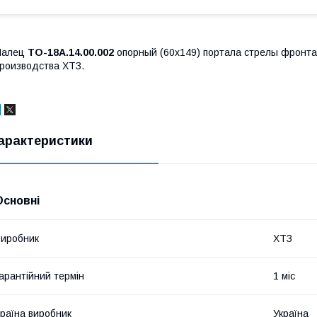
Палец
ТО-18А.14.00.002
опорный (60х149) портала стрелы фронтал
роизводства ХТЗ.
арактеристики
Основні
иробник
ХТЗ
арантійний термін
1 міс
раїна виробник
Україна