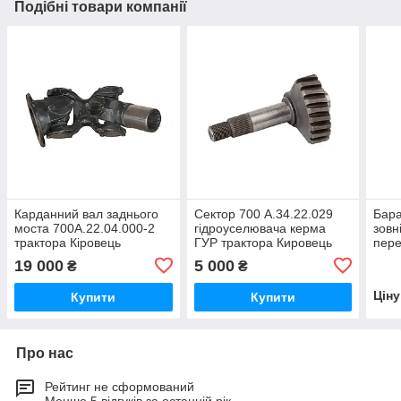
Подібні товари компанії
Карданний вал заднього
Сектор 700 А.34.22.029
Бара
моста 700А.22.04.000-2
гідроуселювача керма
зовн
трактора Кіровець
ГУР трактора Кировець
пере
К-700, К-701
Кіро
19 000
5 000
₴
₴
700А
Цін
Купити
Купити
Про нас
Рейтинг не сформований
Менше 5 відгуків за останній рік