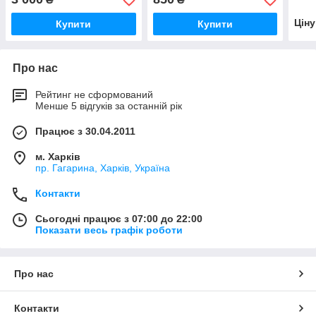
К-700А,К-701,К-702,К-744
К-700А, К-701,К
700А
Цін
Купити
Купити
Про нас
Рейтинг не сформований
Менше 5 відгуків за останній рік
Працює з 30.04.2011
м. Харків
пр. Гагарина, Харків, Україна
Контакти
Сьогодні працює з 07:00 до 22:00
Показати весь графік роботи
Про нас
Контакти