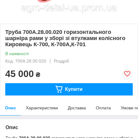
Труба 700А.28.00.020 горизонтального
шарніра рами у зборі зі втулками колісного
Кировець К-700, К-700А,К-701
В наявності
Код: 700А.28.00.020
Роздріб
45 000
₴
Купити
Опис
Характеристики
Доставка
Оплата
Умови п
Опис
Труба
700А.28.00.020
горизонтального шарніра рами у зборі з