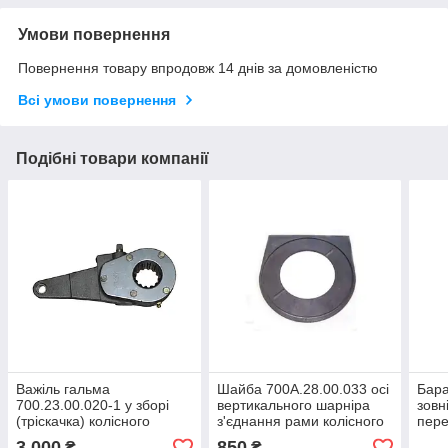
Умови повернення
Повернення товару впродовж 14 днів за домовленістю
Всі умови повернення
Подібні товари компанії
Важіль гальма
Шайба 700А.28.00.033 осі
Бара
700.23.00.020-1 у зборі
вертикального шарніра
зовн
(тріскачка) колісного
з'єднання рами колісного
пере
трактора Кировець К-700,
трактора Кировець К-700,
Кіро
3 000
850
₴
₴