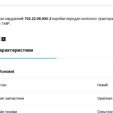
Вал карданний
702.22.08.000-2
коробки передач колісного трактора
К-744Р.
арактеристики
Основні
Стан
Новий
ип запчастини
Оригінал
ип техніки
Спецтехн