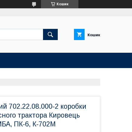
Кошик
Кошик
й 702.22.08.000-2 коробки
сного трактора Кировець
МБА, ПК-6, К-702М