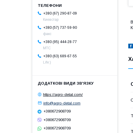
+380 (67) 290-87-09
Киевстар
+380 (57) 737-59-90
факс
+380 (95) 444-28-77
МТС
+380 (63) 689-67-55
Х
Life:)
https://agro-detal.com/
info@agro-detal.com
+380672908709
Т
+380672908709
+380672908709
Т