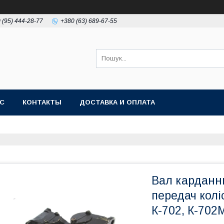
 (95) 444-28-77
+380 (63) 689-67-55
АС
КОНТАКТЫ
ДОСТАВКА И ОПЛАТА
Вал карданни
передач колі
К-702, К-702