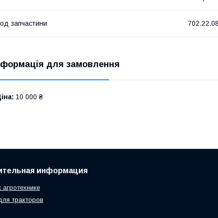
од запчастини
702.22.0
нформація для замовлення
іна:
10 000 ₴
ительная информация
к агротехнике
для тракторов