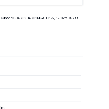
 Кировець К-702, К-702МБА, ПК-6, К-702М, К-744,
іка