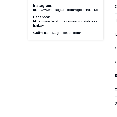
Instagram
https://www.instagram.com/agrodetal2013/
Facebook
Т
https://www.facebook.com/agrodetalcon.k
harkov
Сайт
https://agro-detals.com/
К
С
С
Г
З