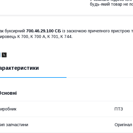
будь-який товар не п
ак буксирний
700.46.29.100 СБ
із заскочкою причепного пристрою т
ировець К 700, К 700 А, К 701, К 744.
арактеристики
Основні
иробник
ПТЗ
ип запчастини
Оригінал