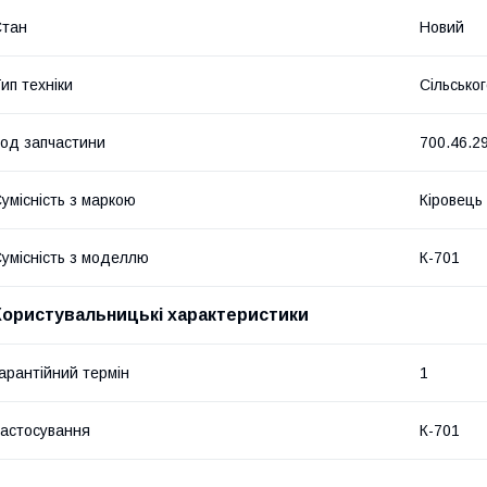
Стан
Новий
ип техніки
Сільсько
од запчастини
700.46.2
умісність з маркою
Кіровець
умісність з моделлю
К-701
Користувальницькі характеристики
арантійний термін
1
астосування
К-701