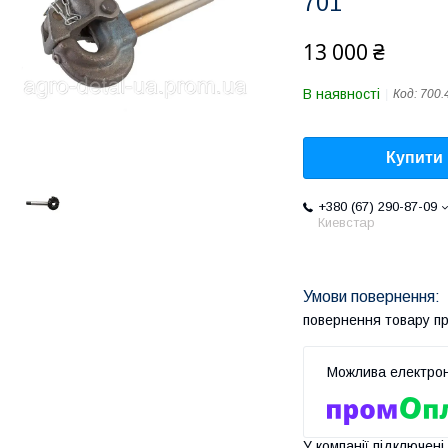
701
13 000 ₴
В наявності
Код:
700.
Купити
+380 (67) 290-87-09
Киевстар
повернення товару п
У компанії підключені