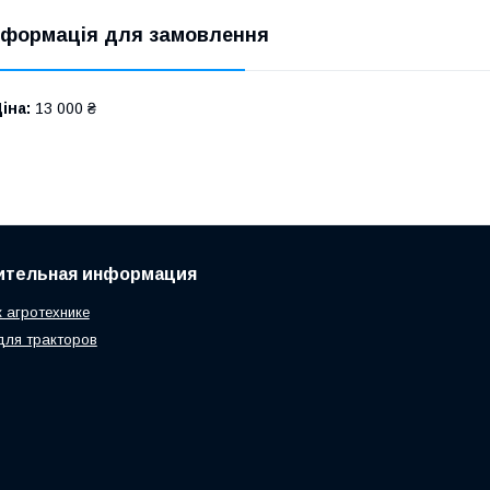
нформація для замовлення
іна:
13 000 ₴
ительная информация
к агротехнике
для тракторов