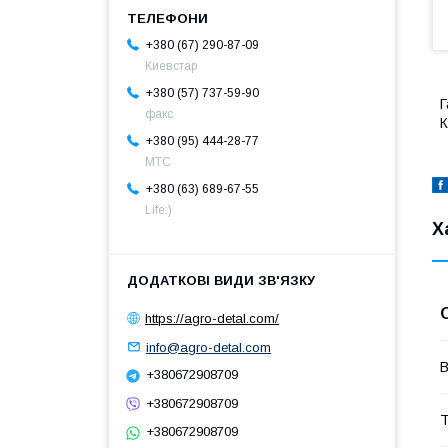
+380 (67) 290-87-09
Киевстар
+380 (57) 737-59-90
Г
факс
К
+380 (95) 444-28-77
МТС
+380 (63) 689-67-55
Life:)
Х
https://agro-detal.com/
info@agro-detal.com
В
+380672908709
+380672908709
Т
+380672908709