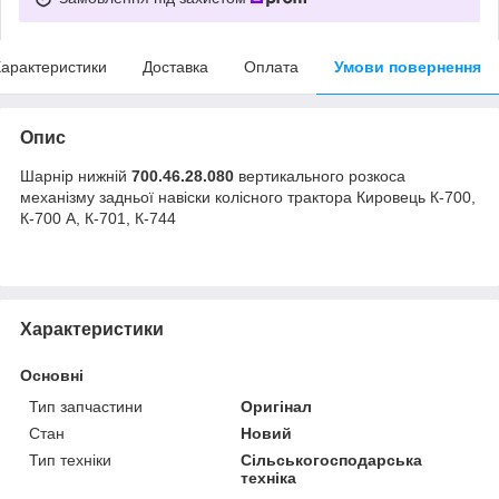
арактеристики
Доставка
Оплата
Умови повернення
Опис
Шарнір нижній
700.46.28.080
вертикального розкоса
механізму задньої навіски колісного трактора Кировець К-700,
К-700 А, К-701, К-744
Характеристики
Основні
Тип запчастини
Оригінал
Стан
Новий
Тип техніки
Сільськогосподарська
техніка