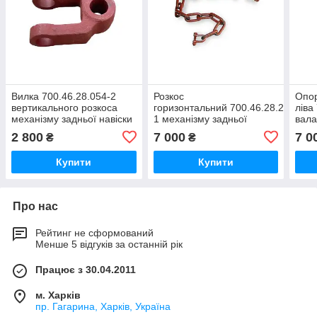
Вилка 700.46.28.054-2
Розкос
Опо
вертикального розкоса
горизонтальний 700.46.28.290-
ліва
механізму задньої навіски
1 механізму задньої
вала
трактора Кіровець К-700,
навіски трактора
задн
2 800
7 000
7 0
₴
₴
К-701
Кировець К-700, К-700А,
Киро
К-701,К-744
К-70
Купити
Купити
Про нас
Рейтинг не сформований
Менше 5 відгуків за останній рік
Працює з 30.04.2011
м. Харків
пр. Гагарина, Харків, Україна