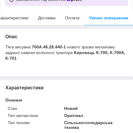
арактеристики
Доставка
Оплата
Умови повернення
Опис
Тяга висувна
700А.46.28.440-1
нового зразка механізму
задньої навіски колісного трактора
Кировець К-700, К-700А,
К-701
.
Характеристики
Основні
Стан
Новий
Тип запчастини
Оригінал
Тип техніки
Сільськогосподарська
техніка