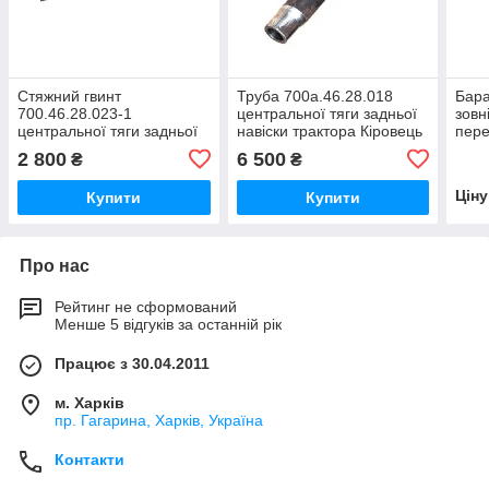
Стяжний гвинт
Труба 700а.46.28.018
Бара
700.46.28.023-1
центральної тяги задньої
зовн
центральної тяги задньої
навіски трактора Кіровець
пере
навіски трактора Кіровець
До 700,К 701
Кіро
2 800
6 500
₴
₴
К-700,К-700А,К-701,К-744
700А
Цін
Купити
Купити
Про нас
Рейтинг не сформований
Менше 5 відгуків за останній рік
Працює з 30.04.2011
м. Харків
пр. Гагарина, Харків, Україна
Контакти