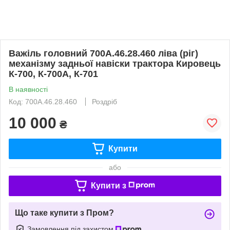
Важіль головний 700А.46.28.460 ліва (ріг)
механізму задньої навіски трактора Кировець
К-700, К-700А, К-701
В наявності
Код: 700А.46.28.460
Роздріб
10 000
₴
Купити
або
Купити з
Що таке купити з Пром?
Замовлення під захистом