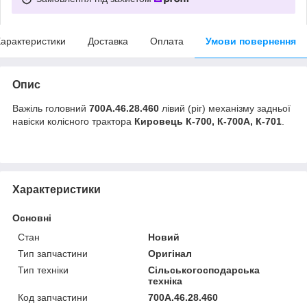
арактеристики
Доставка
Оплата
Умови повернення
Опис
Важіль головний
700А.46.28.460
лівий (ріг) механізму задньої
навіски колісного трактора
Кировець К-700, К-700А, К-701
.
Характеристики
Основні
Стан
Новий
Тип запчастини
Оригінал
Тип техніки
Сільськогосподарська
техніка
Код запчастини
700А.46.28.460