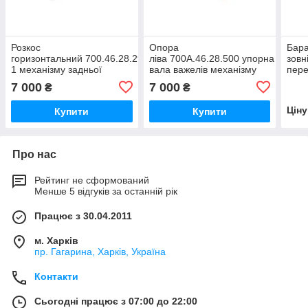
Розкос
Опора
Бара
горизонтальний 700.46.28.290-
ліва 700А.46.28.500 упорна
зовн
1 механізму задньої
вала важелів механізму
пере
навіски трактора
задньої навіски трактора
Кіро
7 000
7 000
₴
₴
Кировець К-700, К-700А,
Кировець К-700, К-700 А,
700А
К-701,К-744
К-701
Цін
Купити
Купити
Про нас
Рейтинг не сформований
Менше 5 відгуків за останній рік
Працює з 30.04.2011
м. Харків
пр. Гагарина, Харків, Україна
Контакти
Сьогодні працює з 07:00 до 22:00