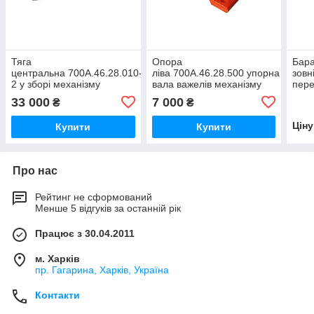
Тяга
Опора
Бара
центральна 700А.46.28.010-
ліва 700А.46.28.500 упорна
зовн
2 у зборі механізму
вала важелів механізму
пере
задньої навіски трактора
задньої навіски трактора
Кіро
33 000
7 000
₴
₴
Кировець К-700, К-700 А,
Кировець К-700, К-700 А,
700А
К-744
К-701
Цін
Купити
Купити
Про нас
Рейтинг не сформований
Менше 5 відгуків за останній рік
Працює з 30.04.2011
м. Харків
пр. Гагарина, Харків, Україна
Контакти