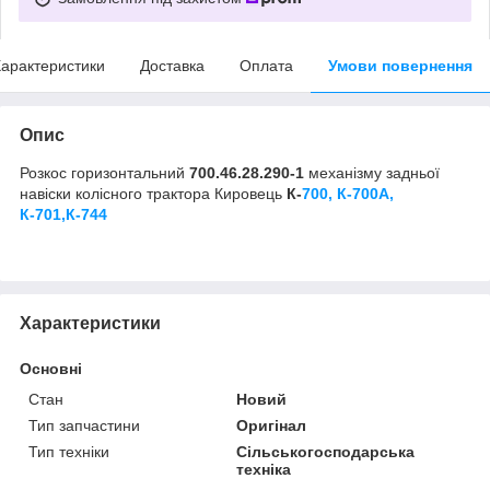
арактеристики
Доставка
Оплата
Умови повернення
Опис
Розкос горизонтальний
700.46.28.290-1
механізму задньої
навіски колісного трактора Кировець
К-
700, К-700А,
К-701,К-744
Характеристики
Основні
Стан
Новий
Тип запчастини
Оригінал
Тип техніки
Сільськогосподарська
техніка