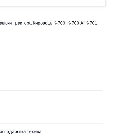
віски трактора Кировець К-700, К-700 А, К-701.
господарська техніка