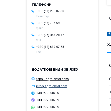
+380 (67) 290-87-09
Киевстар
О
+380 (57) 737-59-90
факс
+380 (95) 444-28-77
МТС
Х
+380 (63) 689-67-55
Life:)
https://agro-detal.com/
info@agro-detal.com
Т
+380672908709
+380672908709
Т
+380672908709