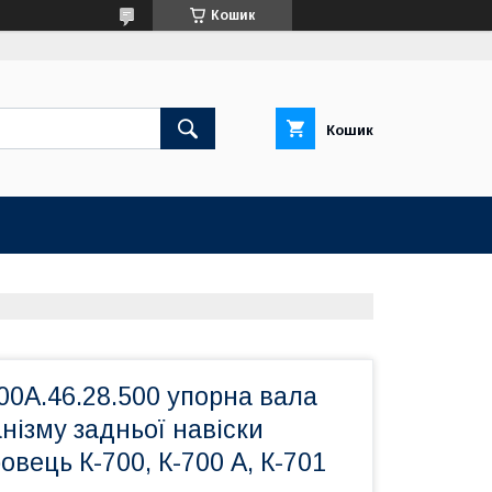
Кошик
Кошик
00А.46.28.500 упорна вала
нізму задньої навіски
овець К-700, К-700 А, К-701