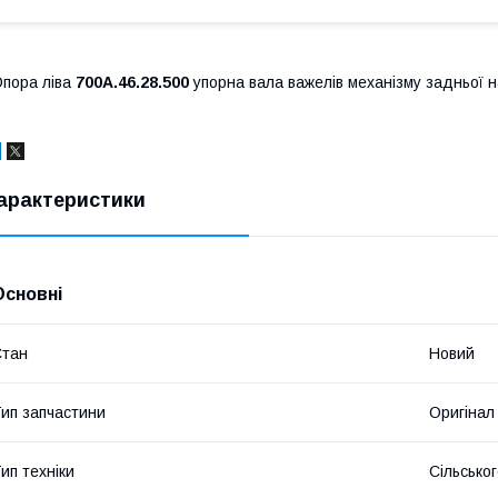
пора ліва
700А.46.28.500
упорна вала важелів механізму задньої на
арактеристики
Основні
Стан
Новий
ип запчастини
Оригінал
ип техніки
Сільсько