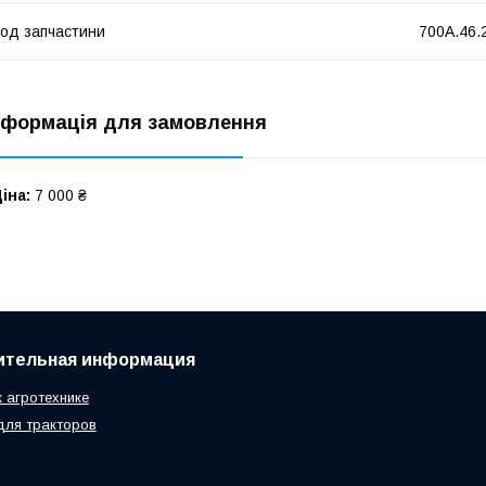
од запчастини
700А.46.
нформація для замовлення
іна:
7 000 ₴
ительная информация
к агротехнике
для тракторов