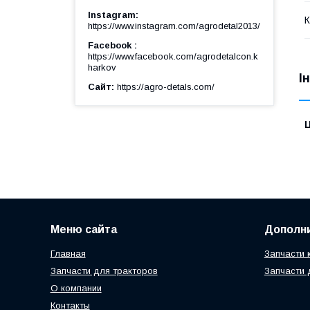
Instagram
К
https://www.instagram.com/agrodetal2013/
Facebook
https://www.facebook.com/agrodetalcon.k
harkov
І
Сайт
https://agro-detals.com/
Ц
Меню сайта
Дополн
Главная
Запчасти 
Запчасти для тракторов
Запчасти 
О компании
Контакты