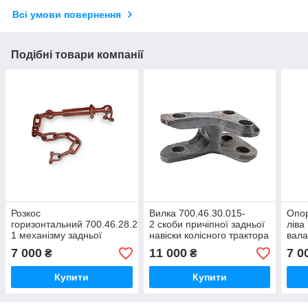
Всі умови повернення
Подібні товари компанії
Розкос
Вилка 700.46.30.015-
Опо
горизонтальний 700.46.28.290-
2 скоби причіпної задньої
ліва
1 механізму задньої
навіски колісного трактора
вала
навіски трактора
Кировець К-700, К-700А,
задн
7 000
11 000
7 0
₴
₴
Кировець К-700, К-700А,
К-701,К-744
Киро
К-701,К-744
К-70
Купити
Купити