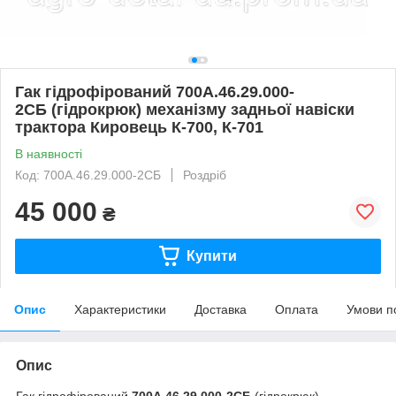
Гак гідрофірований 700А.46.29.000-
2СБ (гідрокрюк) механізму задньої навіски
трактора Кировець К-700, К-701
В наявності
Код: 700А.46.29.000-2СБ
Роздріб
45 000
₴
Купити
Опис
Характеристики
Доставка
Оплата
Умови п
Опис
Гак гідрофірований
700А.46.29.000-2СБ
(гідрокрюк)