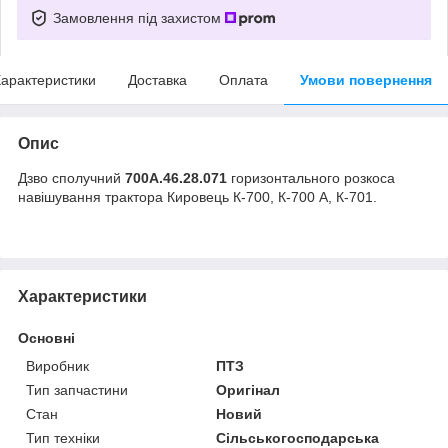
Замовлення під захистом
арактеристики
Доставка
Оплата
Умови повернення
Опис
Дзво сполучний
700А.46.28.071
горизонтального розкоса
навішування трактора Кировець К-700, К-700 А, К-701.
Характеристики
Основні
Виробник
ПТЗ
Тип запчастини
Оригінал
Стан
Новий
Тип техніки
Сільськогосподарська