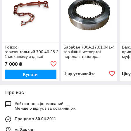
Розкос
Барабан 700А.17.01.041-4
Важі
горизонтальний 700.46.28.290-
зовнішній четвертої
прив
1 механізму задньої
передачі трактора
муфт
навіски трактора
Кіровець До 700,ДО
валу
7 000
₴
Кировець К-700, К-700А,
700А,К 701
Кіро
К-701,К-744
700А
Ціну уточнюйте
Цін
Купити
Про нас
Рейтинг не сформований
Менше 5 відгуків за останній рік
Працює з 30.04.2011
м. Харків