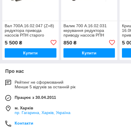
Вал 700А.16.02.047 (Z=8)
Валик 700 А.16.02.031
Криш
редуктора привода
керування редуктора
16.0
насосів РПН старого
приводу насосів РПН
прив
зразка трактора Кіровець
колісного трактора
ново
5 500
850
5 0
₴
₴
К700,К701
Кировець К-700,
трак
К-700А,К-701
Купити
Купити
Про нас
Рейтинг не сформований
Менше 5 відгуків за останній рік
Працює з 30.04.2011
м. Харків
пр. Гагарина, Харків, Україна
Контакти