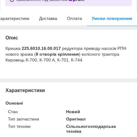
арактеристики
Доставка
Оплата
Умови повернення
Опис
Кришка
225.6010.16.00.017
редуктора приводу насосів РПН
нового зразка (
8 отворів кріплення
) колісного трактора
Кировець К-700, К-700 А, К-701, К-744.
Характеристики
Основні
Стан
Новий
Тип запчастини
Оригінал
Тип техніки
Сільськогосподарська
техніка