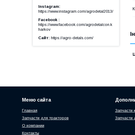
Instagram
К
https://www.instagram.com/agrodetal2013/
Facebook
https://www.facebook.com/agrodetalcon.k
harkov
І
Сайт
https://agro-detals.com/
Ц
Меню сайта
Дополн
Главная
Запчасти 
Запчасти для тракторов
Запчасти 
О компании
Контакты