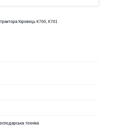
трактора Кіровець К700, К701
господарська техніка