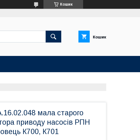
Кошик
Кошик
.16.02.048 мала старого
тора приводу насосів РПН
овець К700, К701