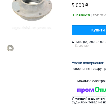
5 000 ₴
В наявності
Код:
700А
Купити
+380 (67) 290-87-09
Киевстар
повернення товару п
У компанії підключені
будь-який товар не п