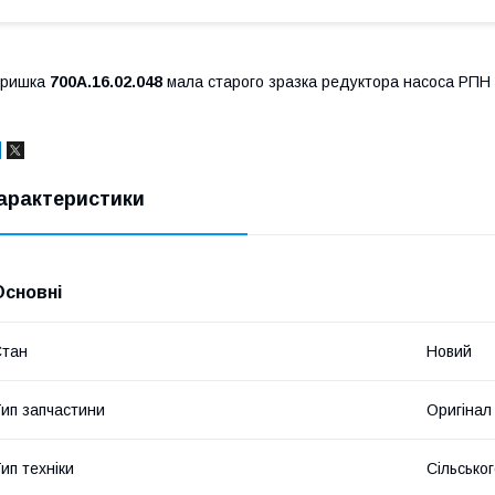
Кришка
700А.16.02.048
мала старого зразка редуктора насоса РПН 
арактеристики
Основні
Стан
Новий
ип запчастини
Оригінал
ип техніки
Сільсько