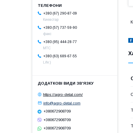
+380 (67) 290-87-09
Киевстар
+380 (57) 737-59-90
факс
+380 (95) 444-28-77
МТС
Х
+380 (63) 689-67-55
Life:)
https://agro-detal.com/
info@agro-detal.com
Т
+380672908709
+380672908709
Т
+380672908709