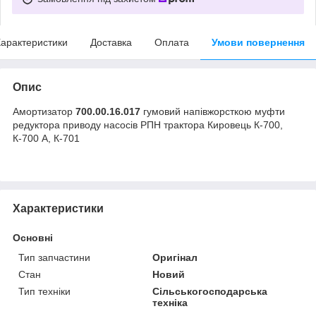
арактеристики
Доставка
Оплата
Умови повернення
Опис
Амортизатор
700.00.16.017
гумовий напівжорсткою муфти
редуктора приводу насосів РПН трактора Кировець К-700,
К-700 А, К-701
Характеристики
Основні
Тип запчастини
Оригінал
Стан
Новий
Тип техніки
Сільськогосподарська
техніка