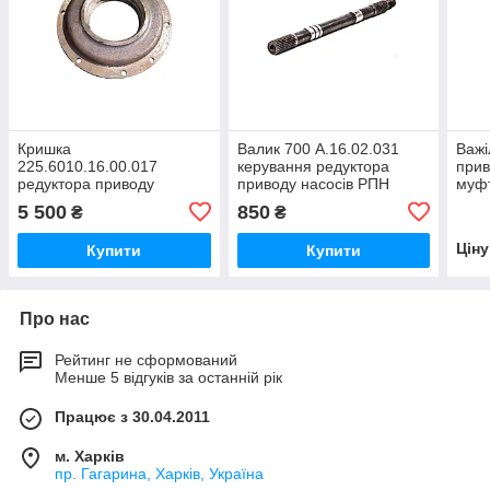
Кришка
Валик 700 А.16.02.031
Важі
225.6010.16.00.017
керування редуктора
прив
редуктора приводу
приводу насосів РПН
муфт
насосів РПН нового зразка
колісного трактора
валу
5 500
850
₴
₴
трактора Кировець
Кировець К-700,
Кіро
К-700А, К-701,К-744
К-700А,К-701
700А
Цін
Купити
Купити
Про нас
Рейтинг не сформований
Менше 5 відгуків за останній рік
Працює з 30.04.2011
м. Харків
пр. Гагарина, Харків, Україна