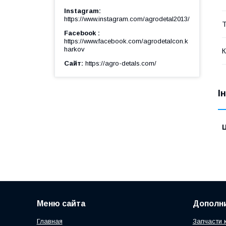
Instagram
https://www.instagram.com/agrodetal2013/
Т
Facebook
https://www.facebook.com/agrodetalcon.k
harkov
К
Сайт
https://agro-detals.com/
І
Ц
Меню сайта
Дополн
Главная
Запчасти 