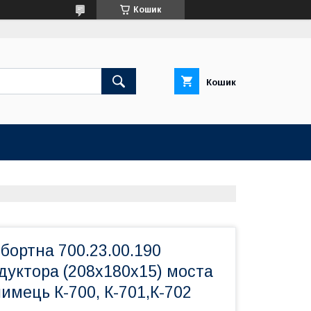
Кошик
Кошик
бортна 700.23.00.190
дуктора (208x180x15) моста
имець К-700, К-701,К-702