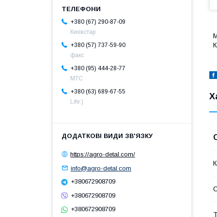
+380 (67) 290-87-09
Киевстар
К
+380 (57) 737-59-90
факс
+380 (95) 444-28-77
МТС
+380 (63) 689-67-55
Х
Life:)
https://agro-detal.com/
К
info@agro-detal.com
+380672908709
+380672908709
+380672908709
Т