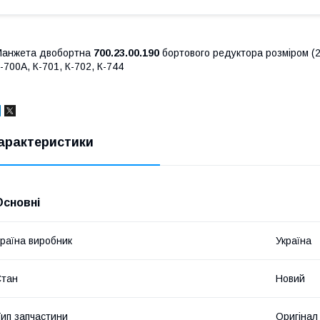
Манжета двобортна
700.23.00.190
бортового редуктора розміром (2
-700А, К-701, К-702, К-744
арактеристики
Основні
раїна виробник
Україна
Стан
Новий
ип запчастини
Оригінал