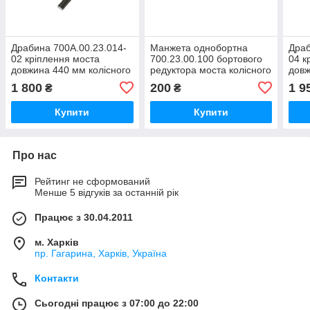
Драбина 700А.00.23.014-
Манжета однобортна
Драб
02 кріплення моста
700.23.00.100 бортового
04 к
довжина 440 мм колісного
редуктора моста колісного
довж
трактора Кировець К-700,
трактора Кировець К-700,
трак
1 800
200
1 9
₴
₴
К-700А,К-701
К-700А, К-701
К-70
Купити
Купити
Про нас
Рейтинг не сформований
Менше 5 відгуків за останній рік
Працює з 30.04.2011
м. Харків
пр. Гагарина, Харків, Україна
Контакти
Сьогодні працює з 07:00 до 22:00