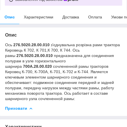
Опис
Характеристики
Доставка
Оплата
Умови п
Опис
Ось
276.5020.28.00.010
з'єднувальна розрізна рами трактора
Кировець К 702, К 701,К 700, К 744. Ось
рамы
276.5020.28.00.010
предназначена для соединения
полурам в узле
горизонтального
шарнира
700А.28.00.020
сочлененной рамы тракторов
Кировец К-700, К-700А, К-701, К-702 и К-744. Является
ключевым элементом шарнирного соединения и
обеспечивает: подвижное соединение передней и задней
полурам, передачу нагрузок между частями рамы, работу
механизма поворота трактора. Ось работает в составе
шарнирного узла сочлененной рамы:
Приховати
Характеристики