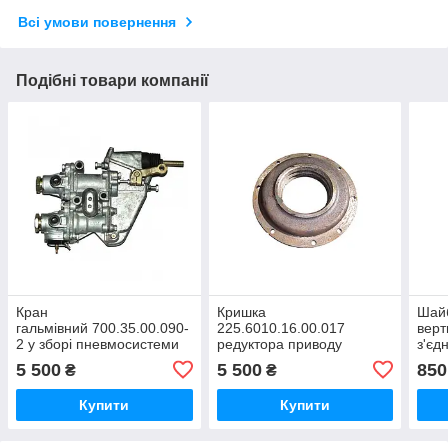
Всі умови повернення
Подібні товари компанії
Кран
Кришка
Шайб
гальмівний 700.35.00.090-
225.6010.16.00.017
верт
2 у зборі пневмосистеми
редуктора приводу
з'єд
гальм тракторів Кировець
насосів РПН нового зразка
трак
5 500
5 500
850
₴
₴
К 700, К 701, К 702, К 744
трактора Кировець
К-70
К-700А, К-701,К-744
Купити
Купити