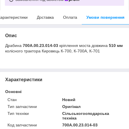
арактеристики
Доставка
Оплата
Умови повернення
Опис
Драбина
700А.00.23.014-03
кріплення моста довжина
510 мм
колісного трактора Кировець К-700, К-700А, К-701
Характеристики
Основні
Стан
Новий
Тип запчастини
Оригінал
Тип техніки
Сільськогосподарська
техніка
Код запчастини
700А.00.23.014-03