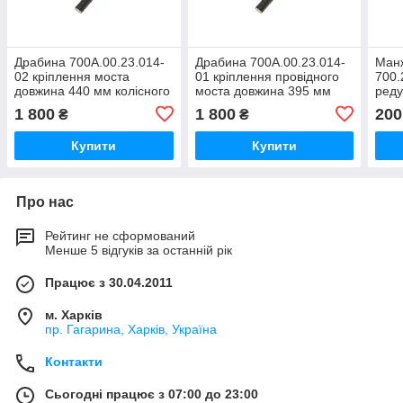
Драбина 700А.00.23.014-
Драбина 700А.00.23.014-
Ман
02 кріплення моста
01 кріплення провідного
700.
довжина 440 мм колісного
моста довжина 395 мм
реду
трактора Кировець К-700,
трактора Кировець К 700,
трак
1 800
1 800
200
₴
₴
К-700А,К-701
К 701
К-70
Купити
Купити
Про нас
Рейтинг не сформований
Менше 5 відгуків за останній рік
Працює з 30.04.2011
м. Харків
пр. Гагарина, Харків, Україна
Контакти
Сьогодні працює з 07:00 до 23:00