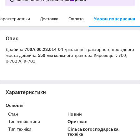
арактеристики
Доставка
Оплата
Умови повернення
Опис
Драбина
700А.00.23.014-04
кріплення тракторного провідного
моста довжина
550 мм
колісного трактора Кировець К-700,
К-700 А, К-701.
Характеристики
Основні
Стан
Новий
Тип запчастини
Оригінал
Тип техніки
Сільськогосподарська
техніка