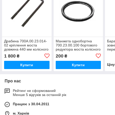
Драбина 700А.00.23.014-
Манжета однобортна
Бара
02 кріплення моста
700.23.00.100 бортового
зовн
довжина 440 мм колісного
редуктора моста колісного
пере
трактора Кировець К-700,
трактора Кировець К-700,
Кіро
1 800
200
₴
₴
К-700А,К-701
К-700А, К-701
700А
Цін
Купити
Купити
Про нас
Рейтинг не сформований
Менше 5 відгуків за останній рік
Працює з 30.04.2011
м. Харків