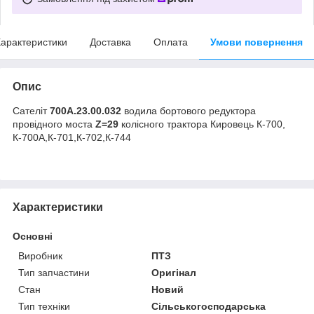
арактеристики
Доставка
Оплата
Умови повернення
Опис
Сателіт
700А.23.00.032
водила бортового редуктора
провідного моста
Z=29
колісного трактора Кировець К-700,
К-700А,К-701,К-702,К-744
Характеристики
Основні
Виробник
ПТЗ
Тип запчастини
Оригінал
Стан
Новий
Тип техніки
Сільськогосподарська