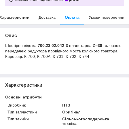
Характеристики
Доставка
Оплата
Умови повернення
Опис
Шестірня відома
700.23.02.042-3
планетарна
Z=38
головною
передачею редуктора провідного моста колісного трактора
Кировець К-700, К-700А, К-701, К-702, К-744
Характеристики
Основні атрибути
Виробник
ПТЗ
Тип запчастини
Оригінал
Тип техніки
Сільськогосподарська
техніка