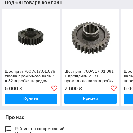
Подібні товари компанії
Шестірня 700 А.17.01.076
Шестірня 700А.17.01.081-
Шест
тягова проміжного вала Z
1 провідний Z=31
вала
= 32 коробки передач
проміжного вала коробки
пер
трактора Кировець К-700,
передач трактора
трак
5 000
7 600
6 0
₴
₴
К-701, К-702
Кировець К 700, К 701
К-70
Купити
Купити
Про нас
Рейтинг не сформований