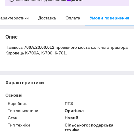
арактеристики
Доставка
Оплата
Умови повернення
Опис
Напівось
700А.23.00.012
провідного моста колісного трактора
Кировець К-700А, К-700, К-701.
Характеристики
Основні
Виробник
ПТЗ
Тип запчастини
Оригінал
Стан
Новий
Тип техніки
Сільськогосподарська
техніка