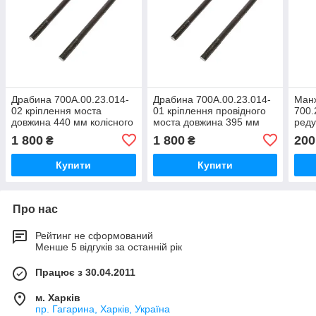
Драбина 700А.00.23.014-
Драбина 700А.00.23.014-
Ман
02 кріплення моста
01 кріплення провідного
700.
довжина 440 мм колісного
моста довжина 395 мм
реду
трактора Кировець К-700,
трактора Кировець К 700,
трак
1 800
1 800
200
₴
₴
К-700А,К-701
К 701
К-70
Купити
Купити
Про нас
Рейтинг не сформований
Менше 5 відгуків за останній рік
Працює з 30.04.2011
м. Харків
пр. Гагарина, Харків, Україна