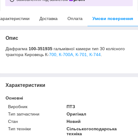
арактеристики
Доставка
Оплата
Умови повернення
Опис
Діафрагма
100-351935
гальмівної камери тип 30 колісного
трактора Кировець К-
700, К-700А, К-701, К-744
.
Характеристики
Основні
Виробник
ПТЗ
Тип запчастини
Оригінал
Стан
Новий
Тип техніки
Сільськогосподарська
техніка