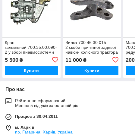
Кран
Вилка 700.46.30.015-
Ман
гальмівний 700.35.00.090-
2 скоби причіпної задньої
700.
2 у зборі пневмосистеми
навіски колісного трактора
реду
гальм тракторів Кировець
Кировець К-700, К-700А,
трак
5 500
11 000
200
₴
₴
К 700, К 701, К 702, К 744
К-701,К-744
К-70
Купити
Купити
Про нас
Рейтинг не сформований
Менше 5 відгуків за останній рік
Працює з 30.04.2011
м. Харків
пр. Гагарина, Харків, Україна