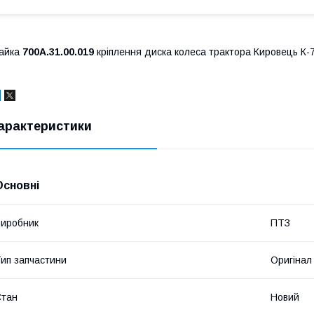
айка
700А.31.00.019
кріплення диска колеса трактора Кировець К-
арактеристики
Основні
иробник
ПТЗ
ип запчастини
Оригінал
Стан
Новий