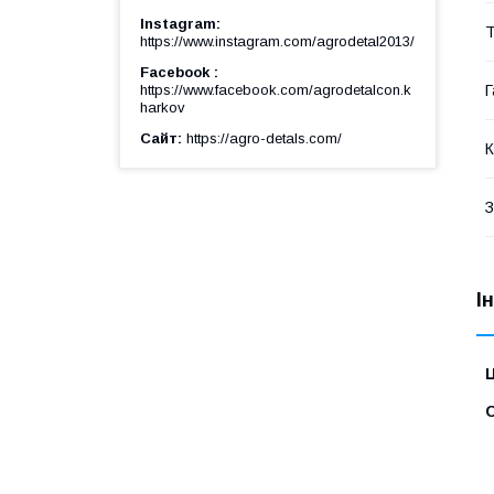
Instagram
Т
https://www.instagram.com/agrodetal2013/
Facebook
Г
https://www.facebook.com/agrodetalcon.k
harkov
Сайт
https://agro-detals.com/
К
З
І
Ц
С