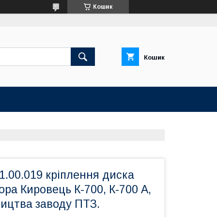
Кошик
Кошик
1.00.019 кріплення диска
ора Кировець К-700, К-700 А,
ництва заводу ПТЗ.