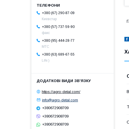
+380 (67) 290-87-09
Киевстар
Г
+380 (57) 737-59-90
факс
+380 (95) 444-28-77
МТС
Х
+380 (63) 689-67-55
Life:)
В
https://agro-detal.com/
info@agro-detal.com
Т
+380672908709
+380672908709
+380672908709