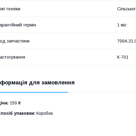
ип техніки
Сільсько
арантійний термін
1 міс
од запчастини
700А.31.
астосування
К-701
нформація для замовлення
іна:
150 ₴
посіб упаковки:
Коробок