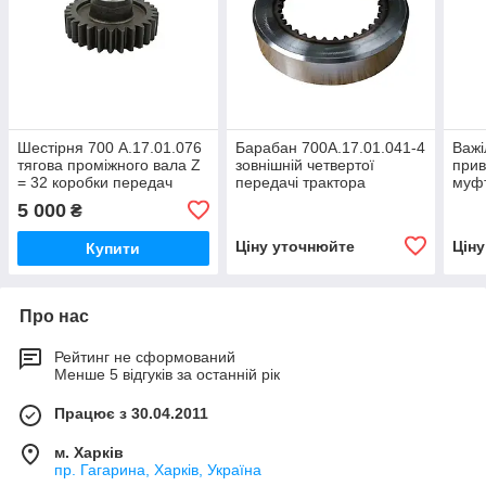
Шестірня 700 А.17.01.076
Барабан 700А.17.01.041-4
Важі
тягова проміжного вала Z
зовнішній четвертої
прив
= 32 коробки передач
передачі трактора
муфт
трактора Кировець К-700,
Кіровець До 700,ДО
валу
5 000
₴
К-701, К-702
700А,К 701
Кіро
700А
Ціну уточнюйте
Цін
Купити
Про нас
Рейтинг не сформований
Менше 5 відгуків за останній рік
Працює з 30.04.2011
м. Харків
пр. Гагарина, Харків, Україна