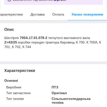
арактеристики
Доставка
Оплата
Умови повернення
Опис
Шестірня
700А.17.01.078-2
тягнутого вантажного вала
Z=43/25
коробки передач трактора Кировець К 700, К 700А, К
701, К 702, К 744
Характеристики
Основні
Виробник
ПТЗ
Тип запчастини
Оригінал
Тип техніки
Сільськогосподарська
техніка