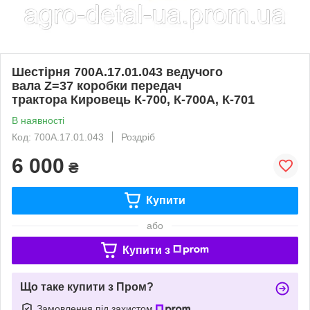
Шестірня 700А.17.01.043 ведучого
вала Z=37 коробки передач
трактора Кировець К-700, К-700А, К-701
В наявності
Код: 700А.17.01.043
Роздріб
6 000
₴
Купити
або
Купити з
Що таке купити з Пром?
Замовлення під захистом