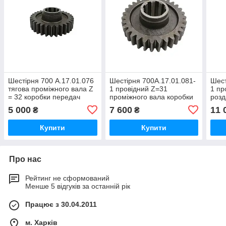
Шестірня 700 А.17.01.076
Шестірня 700А.17.01.081-
Шест
тягова проміжного вала Z
1 провідний Z=31
1 пр
= 32 коробки передач
проміжного вала коробки
розд
трактора Кировець К-700,
передач трактора
коро
5 000
7 600
11 
₴
₴
К-701, К-702
Кировець К 700, К 701
Киро
К-70
Купити
Купити
Про нас
Рейтинг не сформований
Менше 5 відгуків за останній рік
Працює з 30.04.2011
м. Харків