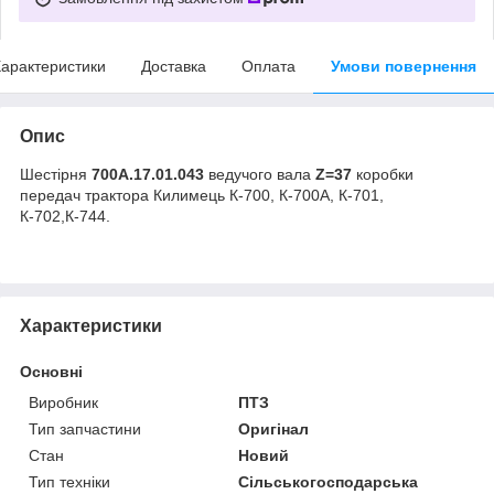
арактеристики
Доставка
Оплата
Умови повернення
Опис
Шестірня
700А.17.01.043
ведучого вала
Z=37
коробки
передач трактора Килимець К-700, К-700А, К-701,
К-702,К-744.
Характеристики
Основні
Виробник
ПТЗ
Тип запчастини
Оригінал
Стан
Новий
Тип техніки
Сільськогосподарська