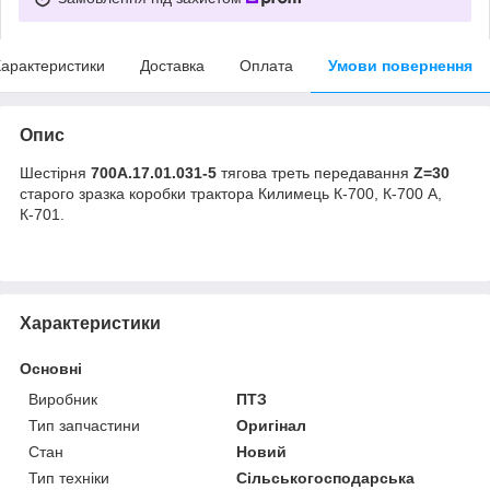
арактеристики
Доставка
Оплата
Умови повернення
Опис
Шестірня
700А.17.01.031-5
тягова треть передавання
Z=30
старого зразка коробки трактора Килимець К-700, К-700 А,
К-701.
Характеристики
Основні
Виробник
ПТЗ
Тип запчастини
Оригінал
Стан
Новий
Тип техніки
Сільськогосподарська