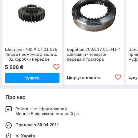
Шестірня 700 А.17.01.076
Барабан 700А.17.01.041-4
Важі
тягова проміжного вала Z
зовнішній четвертої
прив
= 32 коробки передач
передачі трактора
муфт
трактора Кировець К-700,
Кіровець До 700,ДО
валу
5 000
₴
К-701, К-702
700А,К 701
Кіро
700А
Ціну уточнюйте
Цін
Купити
Про нас
Рейтинг не сформований
Менше 5 відгуків за останній рік
Працює з 30.04.2011
м. Харків