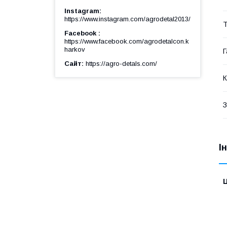
Instagram
https://www.instagram.com/agrodetal2013/
Т
Facebook
https://www.facebook.com/agrodetalcon.k
harkov
Г
Сайт
https://agro-detals.com/
К
З
І
Ц