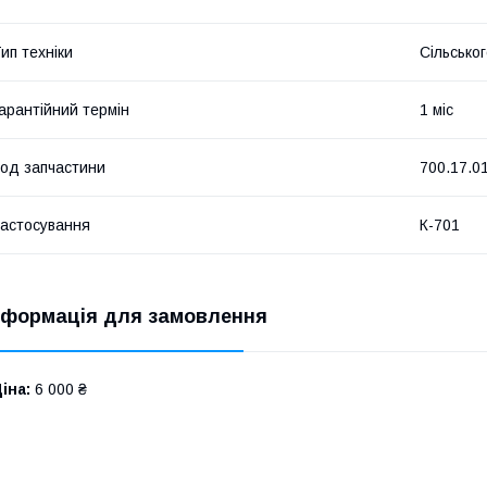
ип техніки
Сільсько
арантійний термін
1 міс
од запчастини
700.17.0
астосування
К-701
нформація для замовлення
іна:
6 000 ₴