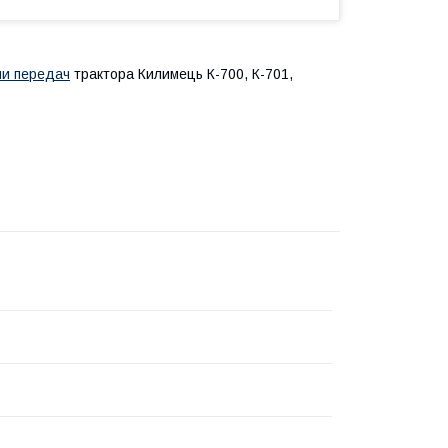
ни передач
трактора Килимець К-700, К-701,