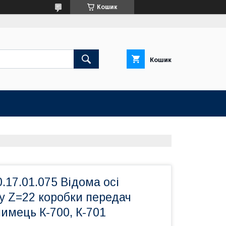
Кошик
Кошик
.17.01.075 Відома осі
у Z=22 коробки передач
имець К-700, К-701