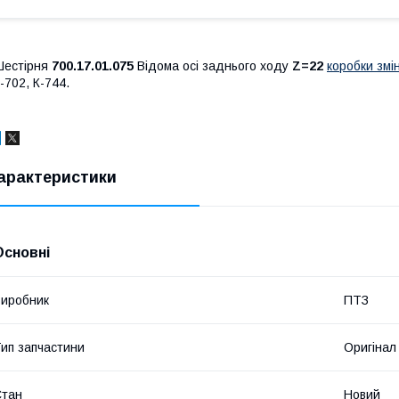
Шестірня
700.17.01.075
Відома осі заднього ходу
Z=22
коробки змі
-702, К-744.
арактеристики
Основні
иробник
ПТЗ
ип запчастини
Оригінал
Стан
Новий