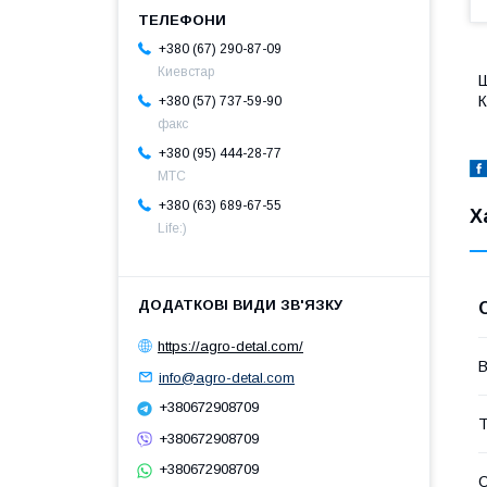
+380 (67) 290-87-09
Киевстар
К
+380 (57) 737-59-90
факс
+380 (95) 444-28-77
МТС
+380 (63) 689-67-55
Х
Life:)
https://agro-detal.com/
В
info@agro-detal.com
+380672908709
Т
+380672908709
+380672908709