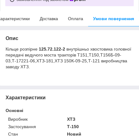
арактеристики
Доставка
Оплата
Умови повернення
Опис
Кільце розпірне
125.72.122-2
внутрішньо хвостовика головної
передачі ведучого моста тракторів Т151,Т150,Т156Б-09-
03,Т-17221-06,ХТЗ-181,ХТЗ 150К-09-25,Т-121 виробництва
заводу ХТЗ.
Характеристики
Основні
Виробник
ХТЗ
Застосування
Т-150
Стан
Новий