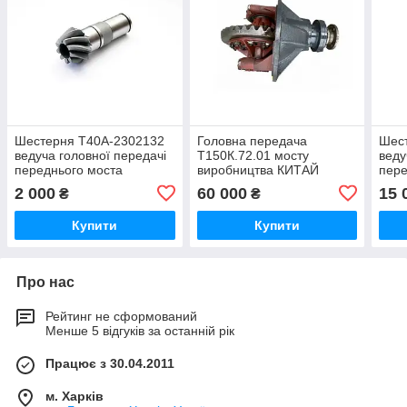
Шестерня Т40А-2302132
Головна передача
Шест
ведуча головної передачі
Т150К.72.01 мосту
веду
переднього моста
виробництва КИТАЙ
пере
трактора Т-40,Т-40м,Т-40
тракторів ХТЗ
трак
2 000
60 000
15 
₴
₴
АМ,Т-40,ЛТЗ-55
Т17221,Т17021
Т-15
Купити
Купити
Про нас
Рейтинг не сформований
Менше 5 відгуків за останній рік
Працює з 30.04.2011
м. Харків