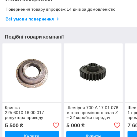
Повернення товару впродовж 14 днів за домовленістю
Всі умови повернення
Подібні товари компанії
Кришка
Шестірня 700 А.17.01.076
Шест
225.6010.16.00.017
тягова проміжного вала Z
1 пр
редуктора приводу
= 32 коробки передач
пром
насосів РПН нового зразка
трактора Кировець К-700,
пере
5 500
5 000
7 6
₴
₴
трактора Кировець
К-701, К-702
Киро
К-700А, К-701,К-744
Купити
Купити