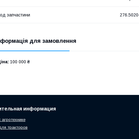
од запчастини
276.5020
нформація для замовлення
іна:
100 000 ₴
ительная информация
к агротехнике
для тракторов