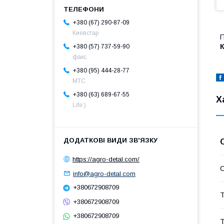
+380 (67) 290-87-09
Киевстар
П
+380 (57) 737-59-90
факс
+380 (95) 444-28-77
МТС
+380 (63) 689-67-55
Х
Life:)
https://agro-detal.com/
info@agro-detal.com
+380672908709
Т
+380672908709
+380672908709
Т