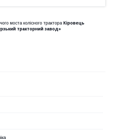
чого моста колісного трактора
Кіровець
рзький тракторний завод»
іка