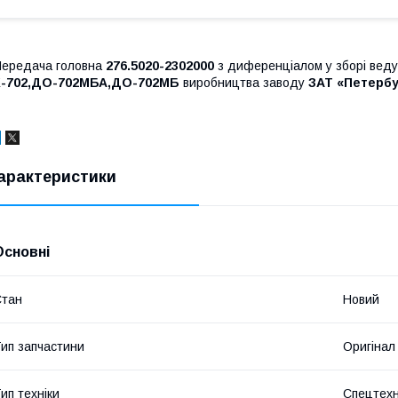
ередача головна
276.5020-2302000
з диференціалом у зборі веду
К-702,ДО-702МБА,ДО-702МБ
виробництва заводу
ЗАТ «Петербу
арактеристики
Основні
Стан
Новий
ип запчастини
Оригінал
ип техніки
Спецтехн