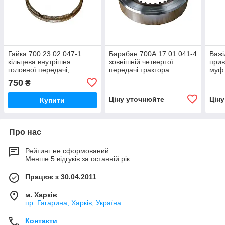
Гайка 700.23.02.047-1
Барабан 700А.17.01.041-4
Важі
кільцева внутрішня
зовнішній четвертої
прив
головної передачі,
передачі трактора
муфт
диференціала трактора
Кіровець До 700,ДО
валу
750
₴
Кіровець К-700,К-701
700А,К 701
Кіро
700А
Ціну уточнюйте
Цін
Купити
Про нас
Рейтинг не сформований
Менше 5 відгуків за останній рік
Працює з 30.04.2011
м. Харків
пр. Гагарина, Харків, Україна
Контакти