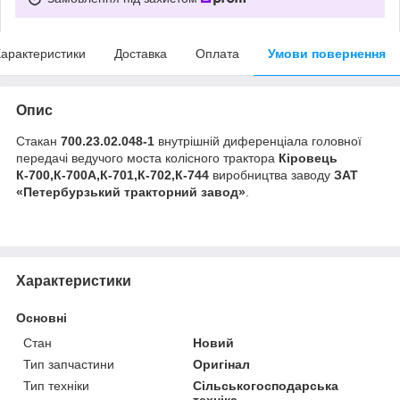
арактеристики
Доставка
Оплата
Умови повернення
Опис
Стакан
700.23.02.048-1
внутрішній диференціала головної
передачі ведучого моста колісного трактора
Кіровець
К-700,К-700А,К-701,К-702,К-744
виробництва заводу
ЗАТ
«Петербурзький тракторний завод»
.
Характеристики
Основні
Стан
Новий
Тип запчастини
Оригінал
Тип техніки
Сільськогосподарська
техніка