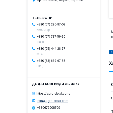
+380 (67) 290-87-09
Киевстар
+380 (57) 737-59-90
факс
+380 (95) 444-28-77
МТС
+380 (63) 689-67-55
Х
Life:)
https://agro-detal.com/
info@agro-detal.com
+380672908709
Т