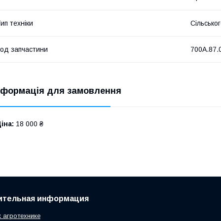
ип техніки
Сільсько
од запчастини
700А.87.
нформація для замовлення
іна:
18 000 ₴
ительная информация
к агротехнике