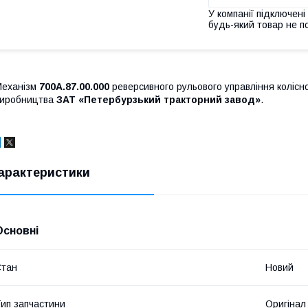
У компанії підключені
будь-який товар не п
Механізм
700А.87.00.000
реверсивного рульового управління колісн
виробництва
ЗАТ «Петербурзький тракторний завод»
.
арактеристики
Основні
Стан
Новий
ип запчастини
Оригінал