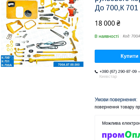
До 700,К 701
18 000 ₴
В наявності
Код:
700А
Купити
+380 (67) 290-87-09
Киевстар
повернення товару п