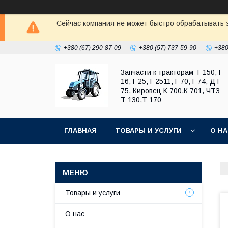
Сейчас компания не может быстро обрабатывать з
+380 (67) 290-87-09
+380 (57) 737-59-90
+380
Запчасти к тракторам Т 150,Т
16,Т 25,Т 2511,Т 70,Т 74, ДТ
75, Кировец К 700,К 701, ЧТЗ
Т 130,Т 170
ГЛАВНАЯ
ТОВАРЫ И УСЛУГИ
О Н
Товары и услуги
О нас