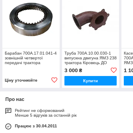
Барабан 700А.17.01.041-4
Труба 700А.10.00.030-1
Касе
зовнішній четвертої
випускна двигуна ЯМЗ 238
700А
передачі трактора
трактора Кіровець ДО
ЯМЗ
Кіровець До 700,ДО
700,К700А
трак
3 000
1 1
₴
700А,К 701
700,
Ціну уточнюйте
Купити
Про нас
Рейтинг не сформований
Менше 5 відгуків за останній рік
Працює з 30.04.2011