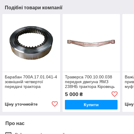
Подібні товари компанії
Барабан 700А.17.01.041-4
Траверса 700.10.00.038
Важі
зовнішній четвертої
передня двигуна ЯМЗ
прив
передачі трактора
238НБ трактора Кіровець
муфт
Кіровець До 700,ДО
До 700,ДО 700А
валу
5 000
₴
700А,К 701
Кіро
700А
Ціну уточнюйте
Цін
Купити
Про нас