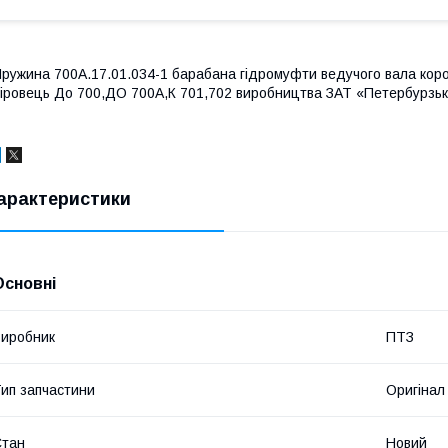
ружина 700А.17.01.034-1 барабана гідромуфти ведучого вала коро
іровець До 700,ДО 700А,К 701,702 виробництва ЗАТ «Петербурзьк
арактеристики
Основні
иробник
ПТЗ
ип запчастини
Оригінал
Стан
Новий