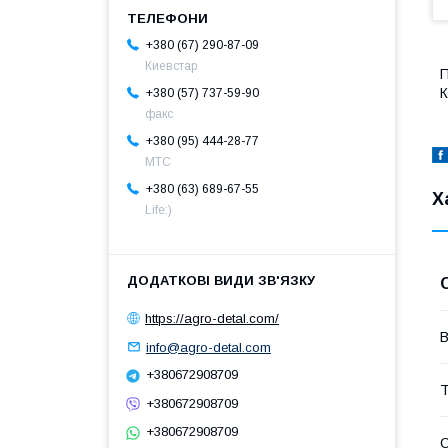
+380 (67) 290-87-09
Киевстар
П
К
+380 (57) 737-59-90
факс
+380 (95) 444-28-77
МТС
+380 (63) 689-67-55
Х
Life:)
https://agro-detal.com/
В
info@agro-detal.com
+380672908709
Т
+380672908709
+380672908709