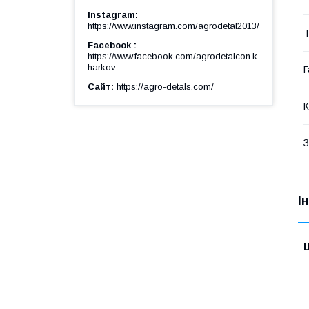
Instagram
https://www.instagram.com/agrodetal2013/
Т
Facebook
https://www.facebook.com/agrodetalcon.k
harkov
Г
Сайт
https://agro-detals.com/
К
З
І
Ц