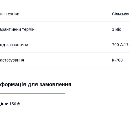
ип техніки
Сільсько
арантійний термін
1 міс
од запчастини
700 А.17
астосування
К-700
нформація для замовлення
іна:
150 ₴