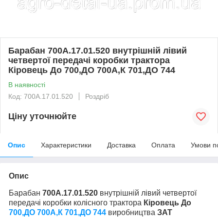
Барабан 700А.17.01.520 внутрішній лівий
четвертої передачі коробки трактора
Кіровець До 700,ДО 700А,К 701,ДО 744
В наявності
Код: 700А.17.01.520
Роздріб
Ціну уточнюйте
Опис
Характеристики
Доставка
Оплата
Умови п
Опис
Барабан
700А.17.01.520
внутрішній лівий четвертої
передачі коробки колісного трактора
Кіровець До
700,ДО 700А,К 701,ДО 744
виробництва
ЗАТ