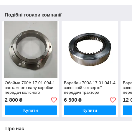
Подібні товари компанії
Обойма 700А.17.01.094-1
Барабан 700А.17.01.041-4
Бара
вантажного валу коробки
зовнішній четвертої
зовн
передач колісного
передачі трактора
пере
трактора Кіровець До
Кіровець До 700,ДО
Кіро
2 800
6 500
12 
₴
₴
700,ДО 700А,К 701,ДО
700А,К 701
700А
744
Купити
Купити
Про нас