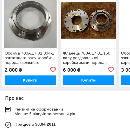
Обойма 700А.17.01.094-1
Фланець 700А.17.01.160
Обой
вантажного валу коробки
валу роздавальної
зовн
передач колісного
коробки зміни передач
коро
трактора Кіровець До
КПП колісного трактора
До 7
2 800
6 000
3 0
₴
₴
700,ДО 700А,К 701,ДО
Кіровець До 700,К 701
744
Купити
Купити
Про нас
Рейтинг не сформований
Менше 5 відгуків за останній рік
Працює з 30.04.2011